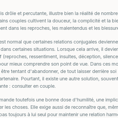
is drôle et percutante, illustre bien la réalité de nombre
ins couples cultivent la douceur, la complicité et la bi
sent dans les reproches, les malentendus et les blessur
 est normal que certaines relations conjugales deviennen
ans certaines situations. Lorsque cela arrive, il devient 
f (reproches, ressentiment, insultes, déception, silence
re pour mieux comprendre son point de vue. Dans ces 
ut être tentant d'abandonner, de tout laisser derrière s
tenaire. Pourtant, il existe une autre solution, souven
ante : consulter en couple.
ande toutefois une bonne dose d'humilité, une implica
rer les choses. Elle exige aussi de reconnaître que, mêm
t pas toujours à lui seul pour maintenir une relation harm