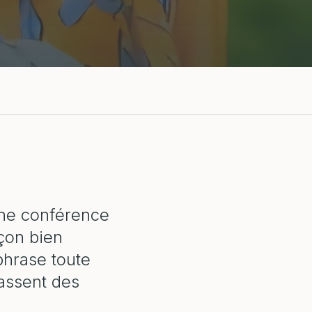
 une conférence
çon bien
phrase toute
rassent des