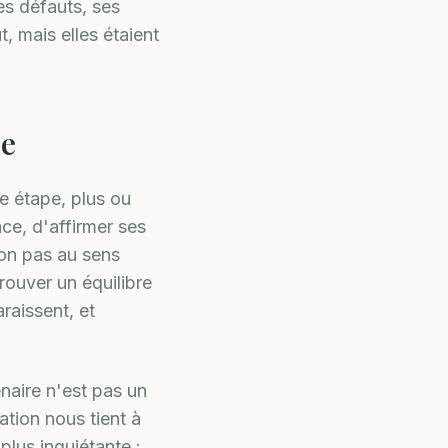
es défauts, ses
, mais elles étaient
le
te étape, plus ou
ace, d'affirmer ses
non pas au sens
ouver un équilibre
raissent, et
naire n'est pas un
ation nous tient à
plus inquiétante :