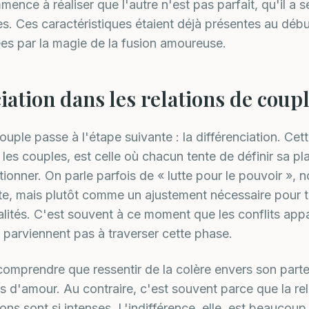
nce à réaliser que l'autre n'est pas parfait, qu'il a s
es. Ces caractéristiques étaient déjà présentes au début
lées par la magie de la fusion amoureuse.
iation dans les relations de coup
ouple passe à l'étape suivante : la différenciation. Cet
les couples, est celle où chacun tente de définir sa pl
tionner. On parle parfois de « lutte pour le pouvoir », 
te, mais plutôt comme un ajustement nécessaire pour tr
alités. C'est souvent à ce moment que les conflits appa
 parviennent pas à traverser cette phase.
 comprendre que ressentir de la colère envers son parte
us d'amour. Au contraire, c'est souvent parce que la rel
ns sont si intenses. L'indifférence, elle, est beaucoup 