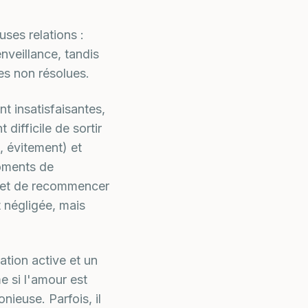
uses relations :
enveillance, tandis
es non résolues.
t insatisfaisantes,
difficile de sortir
, évitement) et
moments de
oi et de recommencer
t négligée, mais
tion active et un
e si l'amour est
onieuse. Parfois, il