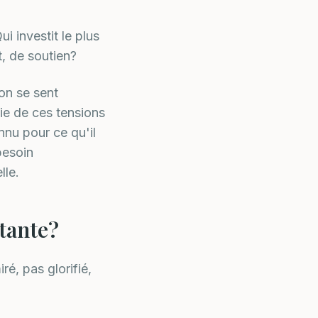
i investit le plus
t, de soutien?
'on se sent
tie de ces tensions
nu pour ce qu'il
besoin
lle.
rtante?
é, pas glorifié,