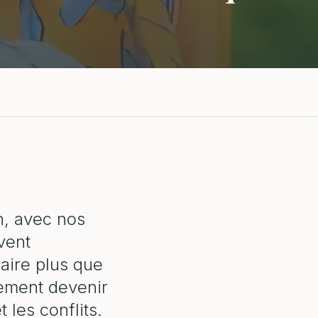
on, avec nos
vent
aire plus que
dement devenir
 les conflits.